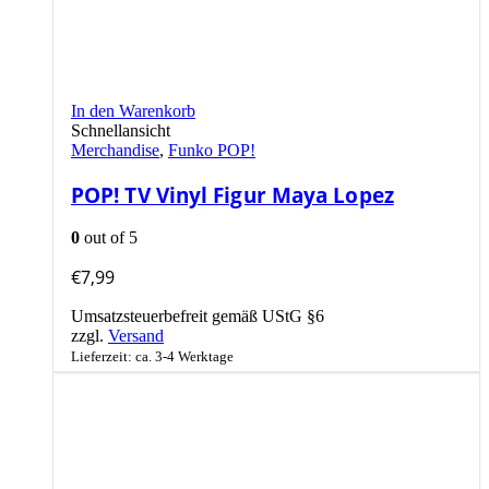
In den Warenkorb
Schnellansicht
Merchandise
,
Funko POP!
POP! TV Vinyl Figur Maya Lopez
0
out of 5
€
7,99
Umsatzsteuerbefreit gemäß UStG §6
zzgl.
Versand
Lieferzeit: ca. 3-4 Werktage