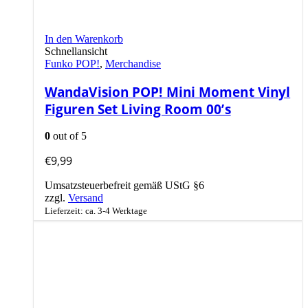
In den Warenkorb
Schnellansicht
Funko POP!
,
Merchandise
WandaVision POP! Mini Moment Vinyl
Figuren Set Living Room 00’s
0
out of 5
€
9,99
Umsatzsteuerbefreit gemäß UStG §6
zzgl.
Versand
Lieferzeit: ca. 3-4 Werktage