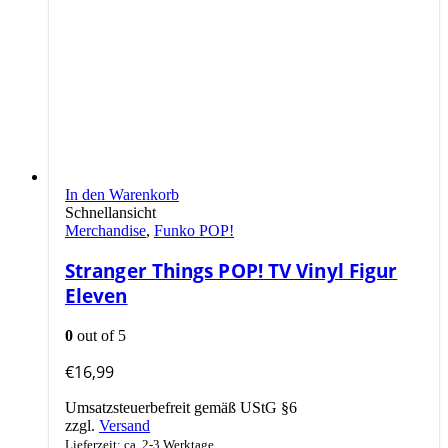
In den Warenkorb
Schnellansicht
Merchandise
,
Funko POP!
Stranger Things POP! TV Vinyl Figur
Eleven
0
out of 5
€
16,99
Umsatzsteuerbefreit gemäß UStG §6
zzgl.
Versand
Lieferzeit: ca. 2-3 Werktage