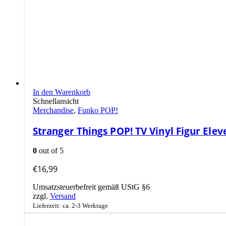
In den Warenkorb
Schnellansicht
Merchandise
,
Funko POP!
Stranger Things POP! TV Vinyl Figur Elev
0
out of 5
€
16,99
Umsatzsteuerbefreit gemäß UStG §6
zzgl.
Versand
Lieferzeit: ca. 2-3 Werktage