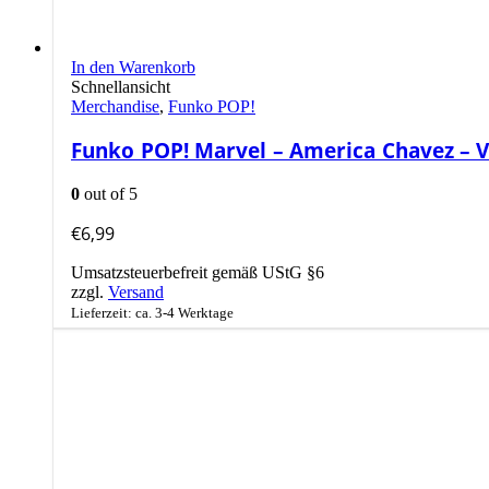
In den Warenkorb
Schnellansicht
Merchandise
,
Funko POP!
Funko POP! Marvel – America Chavez – V
0
out of 5
€
6,99
Umsatzsteuerbefreit gemäß UStG §6
zzgl.
Versand
Lieferzeit: ca. 3-4 Werktage